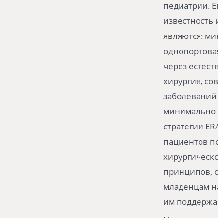
педиатрии. 
известность 
являются: ми
однопортовая
через естест
хирургия, со
заболеваний 
минимально 
стратегии ER
пациентов по
хирургическо
принципов, 
младенцам н
им поддержа