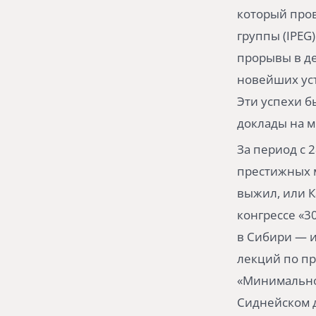
который про
группы (IPEG
прорывы в де
новейших уст
Эти успехи 
доклады на м
За период с 
престижных м
выжил, или К
конгрессе «3
в Сибири — и
лекций по п
«Минимально
Сиднейском д