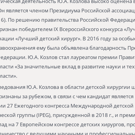
ическая деятельность Ю.А. Козлова высоко оценена 
н является членом Президиума Российской ассоциац
16). По решению правительства Российской Федераци
ризнан победителем IX Всероссийского конкурса «Лу
нации «Лучший детский хирург». В 2016 году за особые
авоохранения ему была объявлена благодарность Пр
едерации. Ю.А. Козлов стал лауреатом премии Прави
ласти «За значительные вклад в развитие науки и те
ласти».
едования Ю.А. Козлова в области детской хирургии 
ризнаны за рубежом, в связи с чем кандидат являетс
ии 27 Ежегодного конгресса Международной детской
еской группы (IPEG), присужденной в 2018 г., и прем
ад на 7 Европейском конгрессе детских хирургов, п
рудничество с ведущими научными и профессиональн