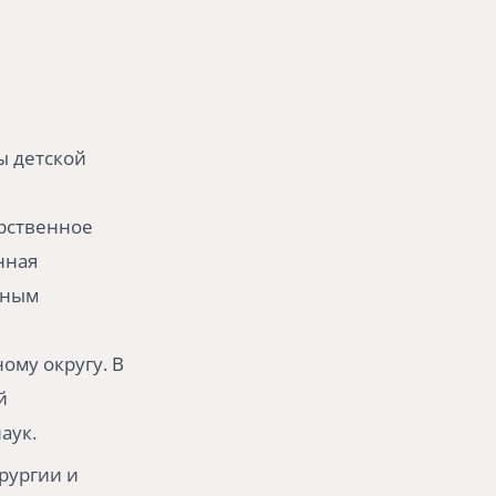
ы детской
арственное
нная
вным
му округу. В
й
аук.
рургии и