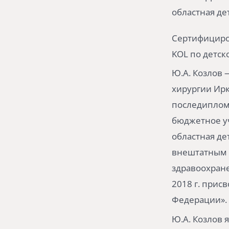
областная де
Сертифициро
KOL по детск
Ю.А. Козлов 
хирургии Ир
последипломн
бюджетное у
областная де
внештатным 
здравоохране
2018 г. прис
Федерации». 
Ю.А. Козлов 