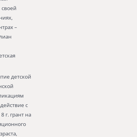
 своей
ниях,
нтрах –
илиан
етская
итие детской
нской
бликациям
действие с
 г. грант на
ляционного
раста,