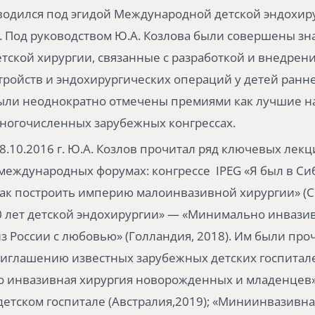
водился под эгидой Международной детской эндохир
). Под руководством Ю.А. Козлова были совершены з
тской хирургии, связанные с разработкой и внедрен
ройств и эндохирургических операций у детей ранне
были неоднократно отмечены премиями как лучшие 
ногочисленных зарубежных конгрессах.
28.10.2016 г. Ю.А. Козлов прочитал ряд ключевых лекц
еждународных форумах: конгрессе IPEG «Я был в Си
ак построить империю малоинвазивной хирургии» (СШ
0 лет детской эндохирургии» — «Минимально инвази
з России с любовью» (Голландия, 2018). Им были про
риглашению известных зарубежных детских госпитал
 инвазивная хирургия новорожденных и младенцев»
етском госпитале (Австралия,2019); «Миниинвазивна