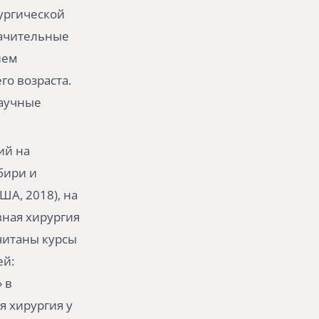
ургической
начительные
ием
го возраста.
научные
ий на
бири и
А, 2018), на
вная хирургия
читаны курсы
ей:
 в
я хирургия у