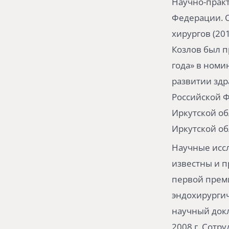
Научно-практ
Федерации. О
хирургов (20
Козлов был п
года» в номи
развитии здр
Российской Ф
Иркутской об
Иркутской об
Научные иссл
известны и п
первой прем
эндохирургич
научный докл
2008 г. Сот