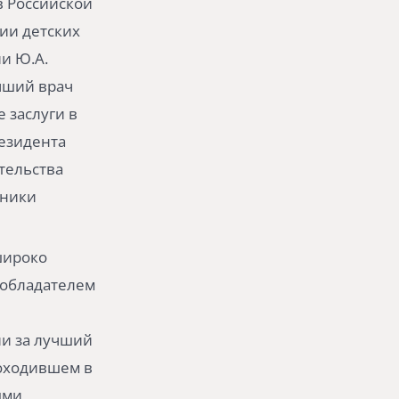
в Российской
ии детских
и Ю.А.
чший врач
 заслуги в
езидента
тельства
хники
широко
я обладателем
ии за лучший
роходившем в
ыми