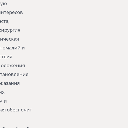
ную
интересов
ста,
хирургия
пическая
аномалий и
ствия
 положения
сстановление
оказания
их
м и
ая обеспечит