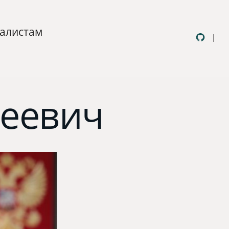
алистам
Открытым
GitHub
в
новой
еевич
вкладке