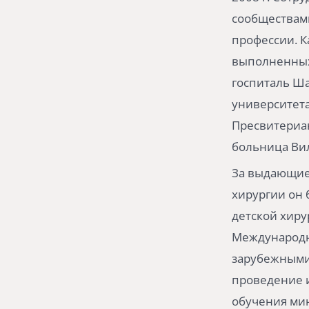
сообществам
профессии. К
выполненных 
госпиталь Ша
университета
Пресвитериан
больница Ви
За выдающиес
хирургии он
детской хиру
Международно
зарубежными 
проведение и
обучения мин