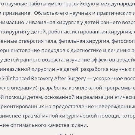
Его научные работы имеют российскую и международ
и признание. Областью его научных и практических 
нимально инвазивная хирургия у детей раннего возра
 хирургия у детей, робот-ассистированная хирургия, 
венные отверстия тела, фетальная хирургия, фетоско
вершенстование подходов к диагностике и лечению 
у детей раннего возраста, изучение эффектов воздей
инвазивной хирургии на детей, разработка научных
AS (Enhanced Recovery After Surgery — ускоренное во
сле операции), разработка комплексной программы 
й помощи детям, основанной на реализации этическ
ориентированных на предоставление новорожденны
аименее травматичной хирургической помощи, котор
ние оптимального качества жизни.