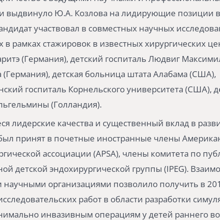
и выдвинуло Ю.А. Козлова на лидирующие позиции в
андидат участвовал в совместных научных исследова
в рамках стажировок в известных хирургических це
ритэ (Германия), детский госпиталь Людвиг Максим
 (Германия), детская больница штата Алабама (США),
ский госпиталь Корнельского университета (США), д
льгельмины (Голландия).
я лидерские качества и существенный вклад в разв
 был принят в почетные иностранные члены Америка
ргической ассоциации (APSA), члены комитета по пу
й детской эндохирургической группы (IPEG). Взаимо
научными организациями позволило получить в 2018
сследовательских работ в области разработки симу
имально инвазивным операциям у детей раннего воз